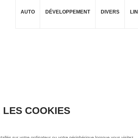
AUTO
DÉVELOPPEMENT
DIVERS
LI
 LES COOKIES
nstallés sur votre ordinateur ou votre périphérique lorsque vous visitez