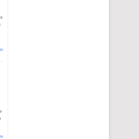
is
s
te
e
n
te