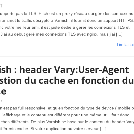
17
upporte pas le TLS. Hitch est un proxy réseau qui gère les connexions
ransmet le traffic décrypté à Varnish, il fournit donc un support HTTPS
nc votre meilleur ami, il est juste dédié à gérer les connexions TLS et
. J’ai au début géré mes connexions TLS avec nginx, mais j’ai […]
Lire la sui
ish : header Vary:User-Agent
stion du cache en fonction d
ce
17
e n’est pas full responsive, et qu’en fonction du type de device ( mobile 
 l’affichage et le contenu est différent pour une même url il faut donc
ches différents. De plus Varnish se base sur le contenu du header Var
ifférents cache. Si votre application ou votre serveur […]