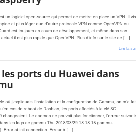
t un logiciel open-source qui permet de mettre en place un VPN. Il vi
 rapide et plus léger que d’autre protocole VPN comme OpenVPN ou
Guard est toujours en cours de développement, et même dans son
ctuel il est plus rapide que OpenVPN. Plus d’info sur le site de […]
Lire la sui
r les ports du Huawei dans
mu
icle où j’expliquais l’installation et la configuration de Gammu, on m’a fai
’en cas de reboot de Rasbian, les ports affectés à la clé 3G
 changeaient. Le daemon ne pouvait plus fonctionner, l’erreur suivant
le dans les logs de gammu Thu 2018/03/29 18:18:15 gammu-
 Error at init connection: Erreur à […]