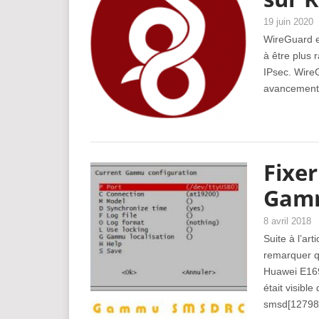
19 juin 2020
WireGuard es
à être plus
IPsec. Wire
avancement a
Fixe
Gam
8 avril 2018
Suite à l’art
remarquer qu
Huawei E169
était visib
smsd[12798]: