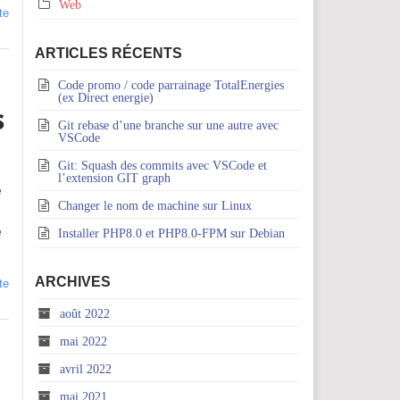
Web
te
ARTICLES RÉCENTS
Code promo / code parrainage TotalEnergies
(ex Direct energie)
s
Git rebase d’une branche sur une autre avec
VSCode
Git: Squash des commits avec VSCode et
l’extension GIT graph
e
Changer le nom de machine sur Linux
e
Installer PHP8.0 et PHP8.0-FPM sur Debian
ARCHIVES
te
août 2022
mai 2022
avril 2022
mai 2021