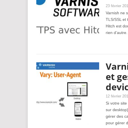
23 février 20
Varnish ne s
TLS/SSL et t
Hitch est do
rien d’autre
Varn
et ge
devi
12 février 20
Si votre sit
sur desktop)
gérer des ca
pour gérer d