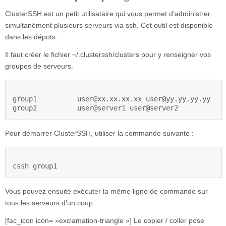
ClusterSSH est un petit utilisataire qui vous permet d’administrer
simultanément plusieurs serveurs via ssh. Cet outil est disponible
dans les dépots.
Il faut créer le fichier ~/.clusterssh/clusters pour y renseigner vos
groupes de serveurs.
group1		user@xx.xx.xx.xx user@yy.yy.yy.yy

group2		user@server1 user@server2
Pour démarrer ClusterSSH, utiliser la commande suivante :
cssh group1
Vous pouvez ensuite exécuter la même ligne de commande sur
tous les serveurs d’un coup.
[fac_icon icon= »exclamation-triangle »] Le copier / coller pose