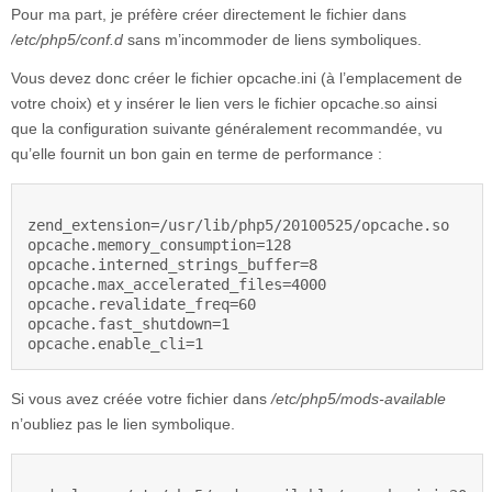
Pour ma part, je préfère créer directement le fichier dans
/etc/php5/conf.d
sans m’incommoder de liens symboliques.
Vous devez donc créer le fichier opcache.ini (à l’emplacement de
votre choix) et y insérer le lien vers le fichier opcache.so ainsi
que la configuration suivante généralement recommandée, vu
qu’elle fournit un bon gain en terme de performance :
zend_extension=/usr/lib/php5/20100525/opcache.so

opcache.memory_consumption=128

opcache.interned_strings_buffer=8

opcache.max_accelerated_files=4000

opcache.revalidate_freq=60

opcache.fast_shutdown=1

Si vous avez créée votre fichier dans
/etc/php5/mods-available
n’oubliez pas le lien symbolique.